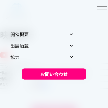
映像部門
開催概要
出展酒蔵
協力
エントリーNo
6
作品名
知るともっと、美味しいお酒。
お問い合わせ
活動名
ジュン
SNS