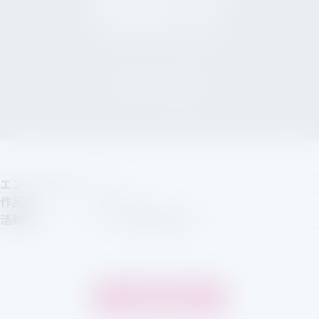
エントリーNo
17
作品名
No Title
活動名
アート笑道家 照道
一覧へ戻る