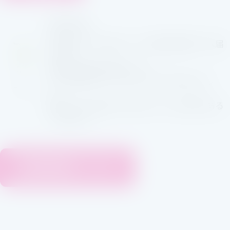
Te to Te
丹精込めて手仕込みしたお酒を皆様の手へ届
けたい。
世界中の皆様と繋がりたい。
そんな想いから「Te to Te」は生まれまし
た。
飲む人の心を温かく照らすようなお酒である
よう願って。
試飲銘柄はこちら