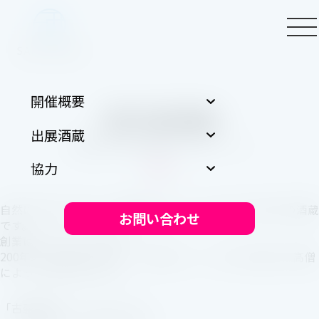
開催概要
浪乃音酒造
出展酒蔵
滋賀県大津市本堅田１丁目７−１６
協力
⾃然に育まれた美しい琵琶湖のほとりにあるのが浪乃⾳の酒蔵
お問い合わせ
です。
創業は⽂化⼆年（1805年）。
200年以上の歴史を持ち、「浪乃⾳」という名は⽐叡⼭の⾼僧
によって命名されました。
「古壷新酒（ここしんしゅ）」