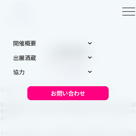
開催概要
三輪酒造
出展酒蔵
岐阜県大垣市船町4-48
協力
天保8年（1837年）創業以来、180年を迎える酒蔵。
お問い合わせ
初代徳次郎が、現在の岐阜県養老郡上石津町多良松ノ木より養
老町澤田の日比家に奉公後、大垣市船町において酒造業を始め
ました。
その後、二代目吉平、三代目徳次郎、四代目徳三郎、五代目広