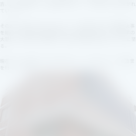
吉、六代目春雄、七代目高史と続いて、八代目まで受け継がれ
ています。
その間、明治11年には火元となって250軒も焼けた澤田屋火事
を始め、明治25年の濃尾大震災、明治29年大洪水、昭和5年の
大恐慌、昭和20年大空襲と、幾多の災難を乗り越えて今日に至
る。
現在では八代目研二が2013年7月より、次代に向かって酒造業
を行っています。